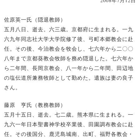
2008年7月12日
佐原英一氏（隠退教師）
五月八日、逝去。六三歳。京都府に生まれる。一九
六九年同志社大学大学院修了後、弓町本郷教会に赴
任。その後、今治教会を牧会し、七六年から二〇〇
八年まで京都葵教会牧師を務め隠退した。七六年か
ら二年間、長岡京教会、八一年から二年間、田辺地
の塩伝道所兼務牧師として勤めた。遺族は妻の良子
さん。
藤原 亨氏（教務教師）
五月十五日、逝去。七二歳。熊本県に生まれる。一
九六一年日本聖書神学校卒業後、田園調布教会に赴
任。その後国分、鹿児島城南、出町、福野各教会・