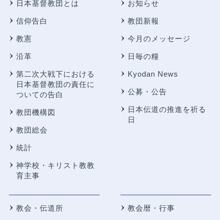
日本基督教団とは
お知らせ
信仰告白
教団新報
教憲
今月のメッセージ
沿革
日毎の糧
第二次大戦下における
Kyodan News
日本基督教団の責任に
公募・公告
ついての告白
日本伝道の推進を祈る
教団機構図
日
教団総会
統計
神学校・キリスト教教
育主事
教会・伝道所
教会暦・行事