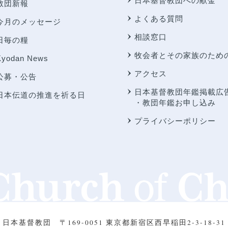
日本基督教団への献金
教団新報
よくある質問
今月のメッセージ
相談窓口
日毎の糧
牧会者とその家族のため
Kyodan News
アクセス
公募・公告
日本基督教団年鑑掲載広
日本伝道の推進を祈る日
・教団年鑑お申し込み
プライバシーポリシー
日本基督教団
〒169-0051 東京都新宿区西早稲田2-3-18-31