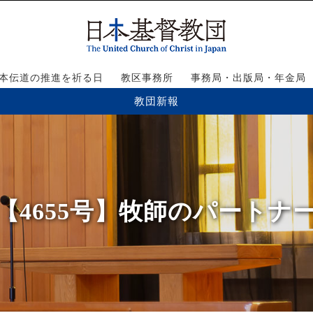
本伝道の推進を祈る日
教区事務所
事務局・出版局・年金局
教団新報
【4655号】牧師のパートナ