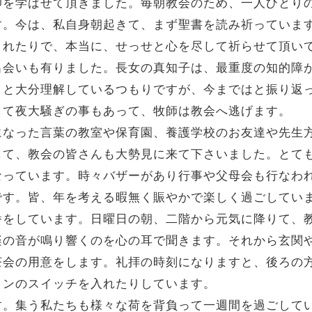
仰を学ばせて頂きました。毎朝教会のため、一人ひとり
す。今は、私自身朝起きて、まず聖書を読み祈っていま
まれたりで、本当に、せっせと心を尽して祈らせて頂い
出会いも有りました。長女の真知子は、最重度の知的障
、と大分理解しているつもりですが、今まではと振り返
して夜大騒ぎの事もあって、牧師は教会へ逃げます。
になった言葉の教室や保育園、養護学校のお友達や先生
して、教会の皆さんも大勢見に来て下さいました。とて
なっています。時々バザーがあり行事や父母会も行なわ
です。皆、年を考える暇無く賑やかで楽しく過ごしてい
番をしています。日曜日の朝、二階から元気に降りて、
楽の音が鳴り響くのを心の耳で聞きます。それから玄関
茶会の用意をします。礼拝の時刻になりますと、後ろの
コンのスイッチを入れたりしています。
す。集う私たちも様々な荷を背負って一週間を過ごして