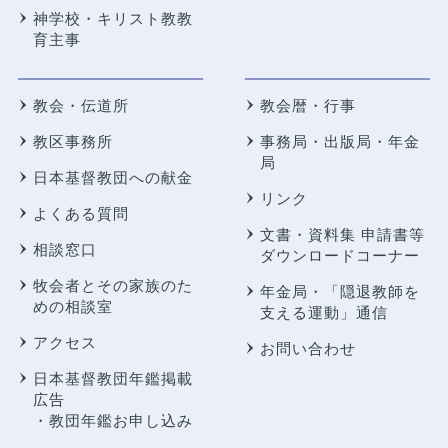
神学校・キリスト教教
育主事
教会・伝道所
教会暦・行事
教区事務所
事務局・出版局・年金
局
日本基督教団への献金
リンク
よくある質問
文書・資料集 申請書等
相談窓口
ダウンロードコーナー
牧会者とその家族のた
年金局・
「隠退教師を
めの相談室
支える運動」通信
アクセス
お問い合わせ
日本基督教団年鑑掲載
広告
・教団年鑑お申し込み