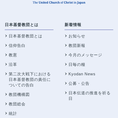
日本基督教団とは
新着情報
日本基督教団とは
お知らせ
信仰告白
教団新報
教憲
今月のメッセージ
沿革
日毎の糧
第二次大戦下における
Kyodan News
日本基督教団の責任に
公募・公告
ついての告白
日本伝道の推進を祈る
教団機構図
日
教団総会
統計