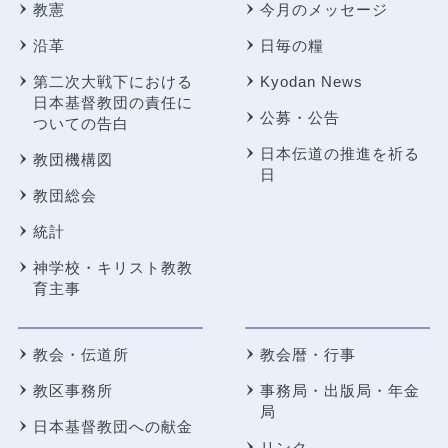
教憲
今月のメッセージ
沿革
日毎の糧
第二次大戦下における
Kyodan News
日本基督教団の責任に
公募・公告
ついての告白
日本伝道の推進を祈る
教団機構図
日
教団総会
統計
神学校・キリスト教教
育主事
教会・伝道所
教会暦・行事
教区事務所
事務局・出版局・年金
局
日本基督教団への献金
リンク