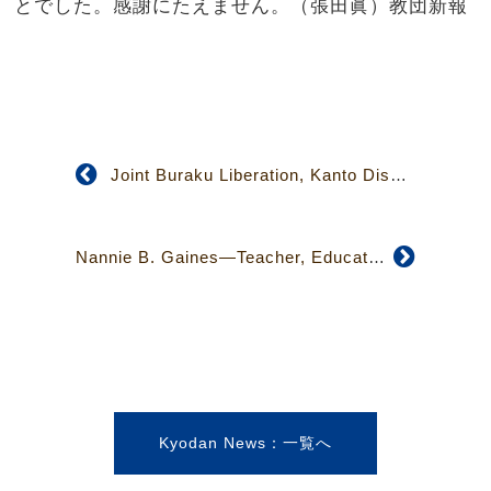
とでした。感謝にたえません。（張田眞）教団新報
Joint Buraku Liberation, Kanto District Caravan Held June-July 2011
Nannie B. Gaines—Teacher, Educator, Missionary, and Founder of Hiroshima Jogakuin
Kyodan News