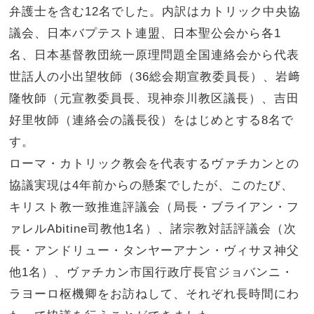
弁護士を含む12名でした。内訳はカトリック中央協
議会、日本バプテスト連盟、日本聖公会から各1
名、日本基督教団統一原理問題全国連絡会から代表
世話人の小出望牧師（36総会期宣教委員長）、岩﨑
隆牧師（元宣教委員長、現神奈川教区議長）、吉田
好里牧師（連絡会の議長役）をはじめとする8名で
す。
ローマ・カトリック教会を代表するヴァチカンとの
協議実現は4年前からの懸案でしたが、このたび、
キリスト教一致推進評議会（局長・ブライアン・フ
ァレルAbitine司教他1名）、諸宗教対話評議会（次
長・アンドリュー・タンヤーアナン・ヴィサヌ神父
他1名）、ヴァチカン市国行政庁長官ジョバンニ・
ラヨーロ枢機卿をお訪ねして、それぞれ長時間にわ