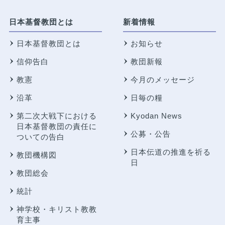
日本基督教団とは
新着情報
日本基督教団とは
お知らせ
信仰告白
教団新報
教憲
今月のメッセージ
沿革
日毎の糧
第二次大戦下における
Kyodan News
日本基督教団の責任に
公募・公告
ついての告白
日本伝道の推進を祈る
教団機構図
日
教団総会
統計
神学校・キリスト教教
育主事