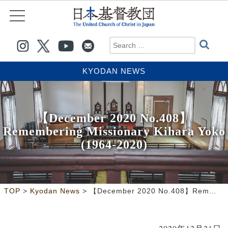
KYODAN NEWS
【December 2020 No.408】
Remembering Missionary Kihara Yoko
(1964-2020)
>
>
TOP
Kyodan News
【December 2020 No.408】Remembering Missionary Kihara Yoko (1964-2020)