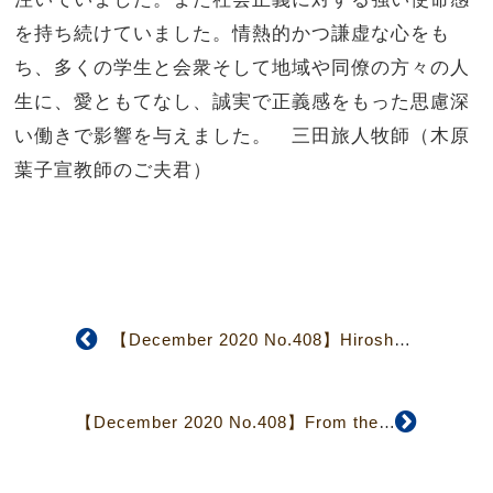
を持ち続けていました。情熱的かつ謙虚な心をも
ち、多くの学生と会衆そして地域や同僚の方々の人
生に、愛ともてなし、誠実で正義感をもった思慮深
い働きで影響を与えました。 三田旅人牧師（木原
葉子宣教師のご夫君）
【December 2020 No.408】Hiroshima Church Shares War’s Realities to Promote Peace
【December 2020 No.408】From the General Secretary’s Desk: Kyodan Churches and the Corona Virus Crisis