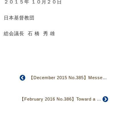
２０１５年 １０月２０日
日本基督教団
総会議長 石 橋 秀 雄
【December 2015 No.385】Messege From the General Secretary: Ashes of Alden Matthews Interred in Tokyo
【February 2016 No.386】Toward a Relationship Between “Listening and Being Listened To”