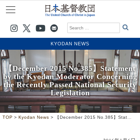
KYODAN NEWS
【December 2015 No.385】Statement
by the Kyodan Moderator Concerning
the Recently Passed National Security
Legislation
>
>
TOP
Kyodan News
【December 2015 No.385】Statement by the Kyodan Moderator Concerning the Recently Passed National Security Legislation