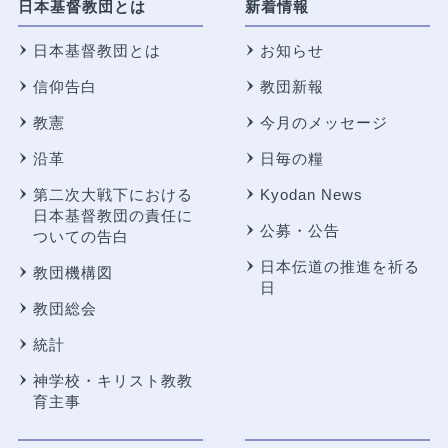
日本基督教団とは
新着情報
日本基督教団とは
お知らせ
信仰告白
教団新報
教憲
今月のメッセージ
沿革
日毎の糧
第二次大戦下における
Kyodan News
日本基督教団の責任に
公募・公告
ついての告白
日本伝道の推進を祈る
教団機構図
日
教団総会
統計
神学校・キリスト教教
育主事