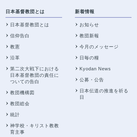
日本基督教団とは
新着情報
日本基督教団とは
お知らせ
信仰告白
教団新報
教憲
今月のメッセージ
沿革
日毎の糧
第二次大戦下における
Kyodan News
日本基督教団の責任に
公募・公告
ついての告白
日本伝道の推進を祈る
教団機構図
日
教団総会
統計
神学校・キリスト教教
育主事