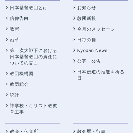
日本基督教団とは
お知らせ
信仰告白
教団新報
教憲
今月のメッセージ
沿革
日毎の糧
第二次大戦下における
Kyodan News
日本基督教団の責任に
公募・公告
ついての告白
日本伝道の推進を祈る
教団機構図
日
教団総会
統計
神学校・キリスト教教
育主事
教会・伝道所
教会暦・行事