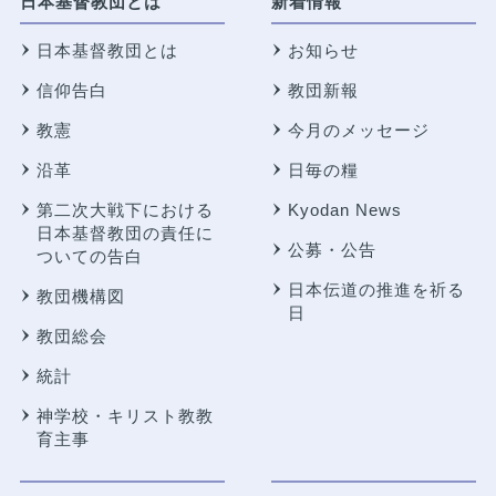
日本基督教団とは
新着情報
日本基督教団とは
お知らせ
信仰告白
教団新報
教憲
今月のメッセージ
沿革
日毎の糧
第二次大戦下における
Kyodan News
日本基督教団の責任に
公募・公告
ついての告白
日本伝道の推進を祈る
教団機構図
日
教団総会
統計
神学校・キリスト教教
育主事