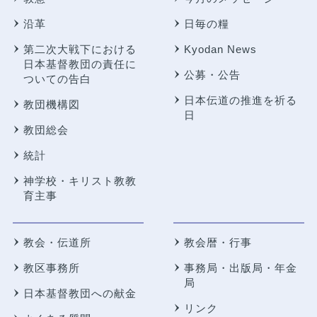
沿革
日毎の糧
第二次大戦下における
Kyodan News
日本基督教団の責任に
公募・公告
ついての告白
日本伝道の推進を祈る
教団機構図
日
教団総会
統計
神学校・キリスト教教
育主事
教会・伝道所
教会暦・行事
教区事務所
事務局・出版局・年金
局
日本基督教団への献金
リンク