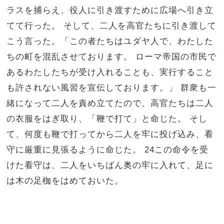
ラスを捕らえ、役人に引き渡すために広場へ引き立
てて行った。
そして、二人を高官たちに引き渡して
こう言った。「この者たちはユダヤ人で、わたした
ちの町を混乱させております。
ローマ帝国の市民で
あるわたしたちが受け入れることも、実行すること
も許されない風習を宣伝しております。」
群衆も一
緒になって二人を責め立てたので、高官たちは二人
の衣服をはぎ取り、「鞭で打て」と命じた。
そし
て、何度も鞭で打ってから二人を牢に投げ込み、看
守に厳重に見張るように命じた。
24
この命令を受
けた看守は、二人をいちばん奥の牢に入れて、足に
は木の足枷をはめておいた。