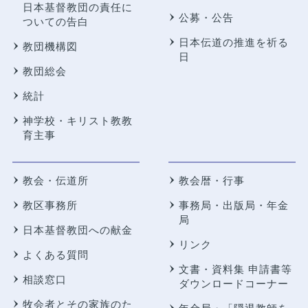
日本基督教団の責任に
公募・公告
ついての告白
日本伝道の推進を祈る
教団機構図
日
教団総会
統計
神学校・キリスト教教
育主事
教会・伝道所
教会暦・行事
教区事務所
事務局・出版局・年金
局
日本基督教団への献金
リンク
よくある質問
文書・資料集 申請書等
相談窓口
ダウンロードコーナー
牧会者とその家族のた