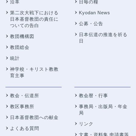
沿革
日毎の糧
第二次大戦下における
Kyodan News
日本基督教団の責任に
公募・公告
ついての告白
日本伝道の推進を祈る
教団機構図
日
教団総会
統計
神学校・キリスト教教
育主事
教会・伝道所
教会暦・行事
教区事務所
事務局・出版局・年金
局
日本基督教団への献金
リンク
よくある質問
文書・資料集 申請書等