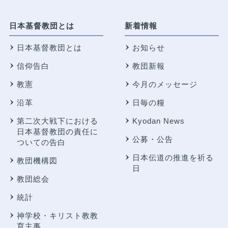
日本基督教団とは
新着情報
日本基督教団とは
お知らせ
信仰告白
教団新報
教憲
今月のメッセージ
沿革
日毎の糧
第二次大戦下における
Kyodan News
日本基督教団の責任に
公募・公告
ついての告白
日本伝道の推進を祈る
教団機構図
日
教団総会
統計
神学校・キリスト教教
育主事