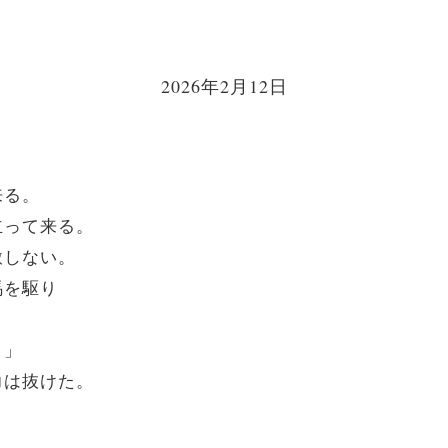
2026年2月12日
来る。
立って来る。
赦しない。
馬を駆り
。」
力は抜けた。