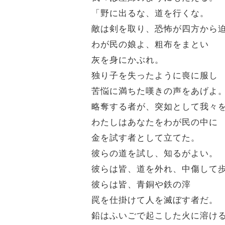
「野に出るな、道を行くな。
敵は剣を取り、恐怖が四方から
わが民の娘よ、粗布をまとい
灰を身にかぶれ。
独り子を失ったように喪に服し
苦悩に満ちた嘆きの声をあげよ
略奪する者が、突如として我々
わたしはあなたをわが民の中に
金を試す者として立てた。
彼らの道を試し、知るがよい。
彼らは皆、道を外れ、中傷して
彼らは皆、青銅や鉄の滓
罠を仕掛けて人を滅ぼす者だ。
鉛はふいごで起こした火に溶け