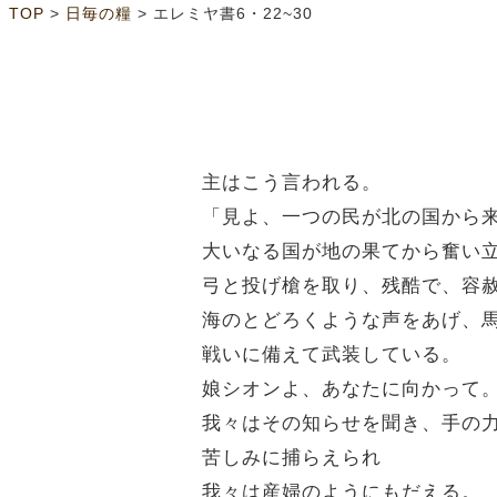
>
>
TOP
日毎の糧
エレミヤ書6・22~30
主はこう言われる。
「見よ、一つの民が北の国から
大いなる国が地の果てから奮い
弓と投げ槍を取り、残酷で、容
海のとどろくような声をあげ、
戦いに備えて武装している。
娘シオンよ、あなたに向かって
我々はその知らせを聞き、手の
苦しみに捕らえられ
我々は産婦のようにもだえる。