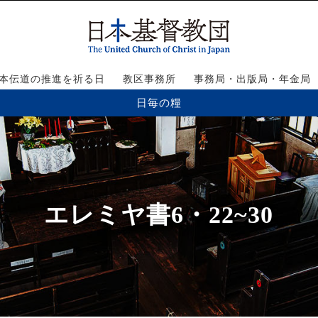
本伝道の推進を祈る日
教区事務所
事務局・出版局・年金局
日毎の糧
エレミヤ書6・22~30