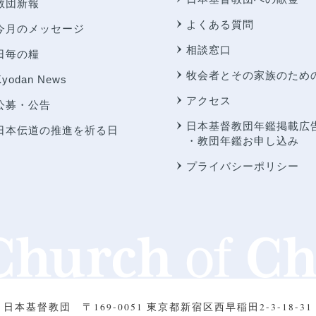
教団新報
よくある質問
今月のメッセージ
相談窓口
日毎の糧
牧会者とその家族のため
Kyodan News
アクセス
公募・公告
日本基督教団年鑑掲載広
日本伝道の推進を祈る日
・教団年鑑お申し込み
プライバシーポリシー
日本基督教団
〒169-0051 東京都新宿区西早稲田2-3-18-31