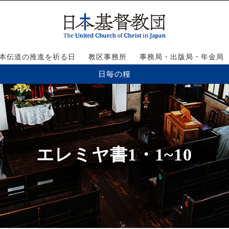
本伝道の推進を祈る日
教区事務所
事務局・出版局・年金局
日毎の糧
エレミヤ書1・1~10