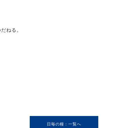
ゆだねる。
」
日毎の糧