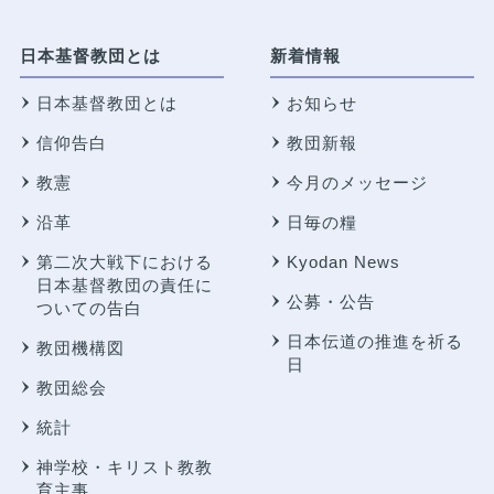
日本基督教団とは
新着情報
日本基督教団とは
お知らせ
信仰告白
教団新報
教憲
今月のメッセージ
沿革
日毎の糧
第二次大戦下における
Kyodan News
日本基督教団の責任に
公募・公告
ついての告白
日本伝道の推進を祈る
教団機構図
日
教団総会
統計
神学校・キリスト教教
育主事