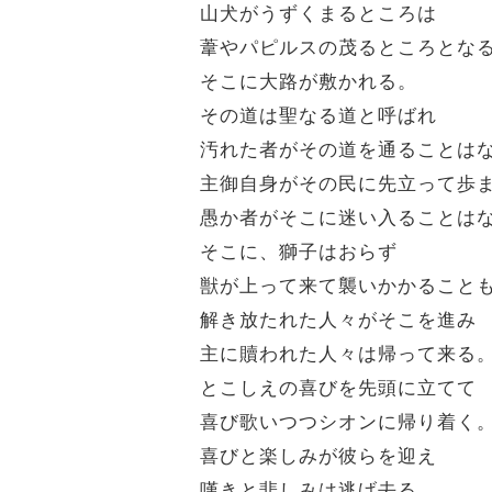
山犬がうずくまるところは
葦やパピルスの茂るところとな
そこに大路が敷かれる。
その道は聖なる道と呼ばれ
汚れた者がその道を通ることは
主御自身がその民に先立って歩
愚か者がそこに迷い入ることは
そこに、獅子はおらず
獣が上って来て襲いかかること
解き放たれた人々がそこを進み
主に贖われた人々は帰って来る
とこしえの喜びを先頭に立てて
喜び歌いつつシオンに帰り着く
喜びと楽しみが彼らを迎え
嘆きと悲しみは逃げ去る。