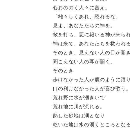
心おののく人々に言え。
「雄々しくあれ、恐れるな。
見よ、あなたたちの神を。
敵を打ち、悪に報いる神が来ら
神は来て、あなたたちを救われ
そのとき、見えない人の目が開
聞こえない人の耳が開く。
そのとき
歩けなかった人が鹿のように躍
口の利けなかった人が喜び歌う
荒れ野に水が湧きいで
荒れ地に川が流れる。
熱した砂地は湖となり
乾いた地は水の湧くところとな