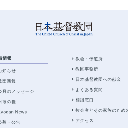
着情報
教会・伝道所
教区事務所
お知らせ
日本基督教団への献金
教団新報
よくある質問
今月のメッセージ
相談窓口
日毎の糧
牧会者とその家族のため
Kyodan News
アクセス
公募・公告