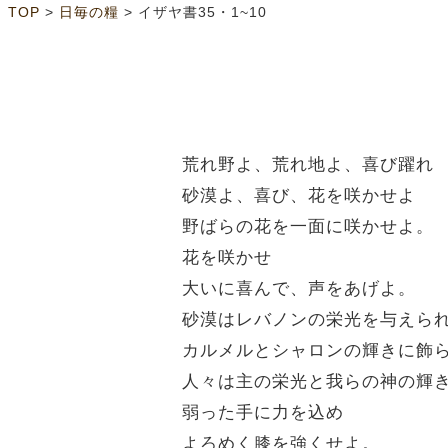
>
>
TOP
日毎の糧
イザヤ書35・1~10
荒れ野よ、荒れ地よ、喜び躍れ
砂漠よ、喜び、花を咲かせよ
野ばらの花を一面に咲かせよ。
花を咲かせ
大いに喜んで、声をあげよ。
砂漠はレバノンの栄光を与えら
カルメルとシャロンの輝きに飾
人々は主の栄光と我らの神の輝
弱った手に力を込め
よろめく膝を強くせよ。