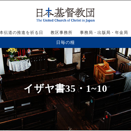
本伝道の推進を祈る日
教区事務所
事務局・出版局・年金局
日毎の糧
イザヤ書35・1~10