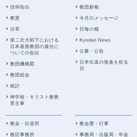
信仰告白
教団新報
教憲
今月のメッセージ
沿革
日毎の糧
第二次大戦下における
Kyodan News
日本基督教団の責任に
公募・公告
ついての告白
日本伝道の推進を祈る
教団機構図
日
教団総会
統計
神学校・キリスト教教
育主事
教会・伝道所
教会暦・行事
教区事務所
事務局・出版局・年金