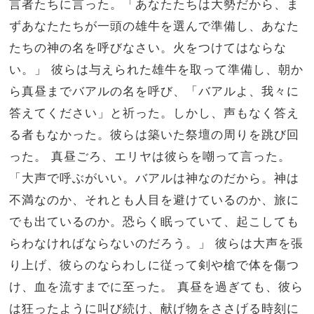
言者たちに言った。「あなたたちは大勢だから、ま
ずあなたたちが一頭の雄牛を選んで準備し、あなた
たちの神の名を呼びなさい。火をつけてはならな
い。」 彼らは与えられた雄牛を取って準備し、朝か
ら真昼までバアルの名を呼び、「バアルよ、我々に
答えてください」と祈った。しかし、声もなく答え
る者もなかった。彼らは築いた祭壇の周りを跳び回
った。 真昼ごろ、エリヤは彼らを嘲って言った。
「大声で呼ぶがいい。バアルは神なのだから。神は
不満なのか、それとも人目を避けているのか、旅に
でも出ているのか。恐らく眠っていて、起こしても
らわなければならないのだろう。」 彼らは大声を張
り上げ、彼らのならわしに従って剣や槍で体を傷つ
け、血を流すまでに至った。 真昼を過ぎても、彼ら
は狂ったように叫び続け、献げ物をささげる時刻に