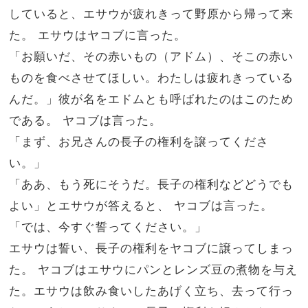
していると、エサウが疲れきって野原から帰って来
た。
エサウはヤコブに言った。
「お願いだ、その赤いもの（アドム）、そこの赤い
ものを食べさせてほしい。わたしは疲れきっている
んだ。」彼が名をエドムとも呼ばれたのはこのため
である。
ヤコブは言った。
「まず、お兄さんの長子の権利を譲ってくださ
い。」
「ああ、もう死にそうだ。長子の権利などどうでも
よい」とエサウが答えると、
ヤコブは言った。
「では、今すぐ誓ってください。」
エサウは誓い、長子の権利をヤコブに譲ってしまっ
た。
ヤコブはエサウにパンとレンズ豆の煮物を与え
た。エサウは飲み食いしたあげく立ち、去って
行っ