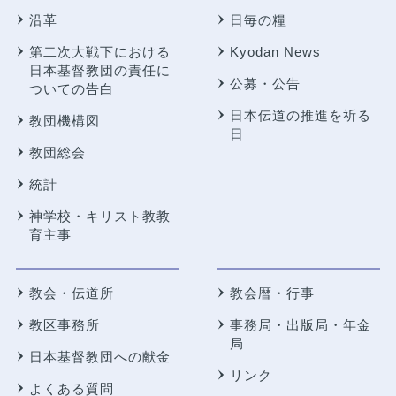
沿革
日毎の糧
第二次大戦下における
Kyodan News
日本基督教団の責任に
公募・公告
ついての告白
日本伝道の推進を祈る
教団機構図
日
教団総会
統計
神学校・キリスト教教
育主事
教会・伝道所
教会暦・行事
教区事務所
事務局・出版局・年金
局
日本基督教団への献金
リンク
よくある質問