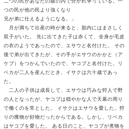
二つの民があなたの腹の内で分かれ争っている。一
つの民が他の民より強くなり
兄が弟に仕えるようになる。」
月が満ちて出産の時が来ると、胎内にはまさしく
双子がいた。
先に出てきた子は赤くて、全身が毛皮
の衣のようであったので、エサウと名付けた。
その
後で弟が出てきたが、その手がエサウのかかと（ア
ケブ）をつかんでいたので、ヤコブと名付けた。リ
ベカが二人を産んだとき、イサクは六十歳であっ
た。
二人の子供は成長して、エサウは巧みな狩人で野
の人となったが、ヤコブは穏やかな人で天幕の周り
で働くのを常とした。
イサクはエサウを愛した。狩
りの獲物が好物だったからである。しかし、リベカ
はヤコブを愛した。
ある日のこと、ヤコブが煮物を