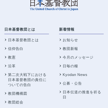
日本基督教団とは
新着情報
日本基督教団とは
お知らせ
信仰告白
教団新報
教憲
今月のメッセージ
沿革
日毎の糧
第二次大戦下における
Kyodan News
日本基督教団の責任に
公募・公告
ついての告白
日本伝道の推進を祈る
教団機構図
日
教団総会