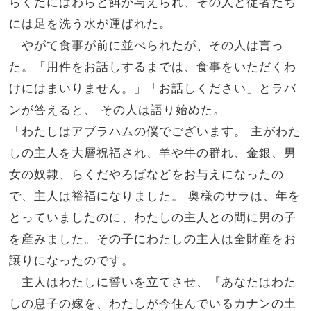
らくだにはわらと餌が与えられ、その人と従者たち
には足を洗う水が運ばれた。
やがて食事が前に並べられたが、その人は言っ
た。「用件をお話しするまでは、食事をいただくわ
けにはまいりません。」「お話しください」とラバ
ンが答えると、
その人は語り始めた。
「わたしはアブラハムの僕でございます。
主がわた
しの主人を大層祝福され、羊や牛の群れ、金銀、男
女の奴隷、らくだやろばなどをお与えになったの
で、主人は裕福になりました。
奥様のサラは、年を
とっていましたのに、わたしの主人との間に男の子
を産みました。その子にわたしの主人は全財産をお
譲りになったのです。
主人はわたしに誓いを立てさせ、『あなたはわた
しの息子の嫁を、わたしが今住んでいるカナンの土