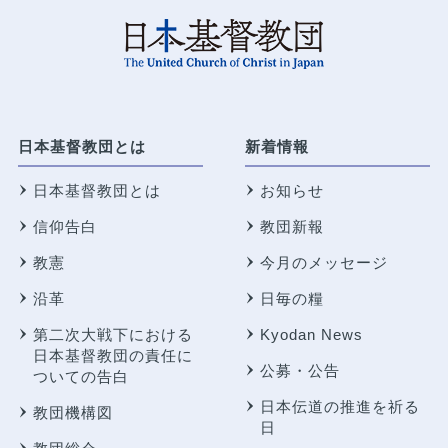
日本基督教団とは
新着情報
日本基督教団とは
お知らせ
信仰告白
教団新報
教憲
今月のメッセージ
沿革
日毎の糧
第二次大戦下における
Kyodan News
日本基督教団の責任に
公募・公告
ついての告白
日本伝道の推進を祈る
教団機構図
日