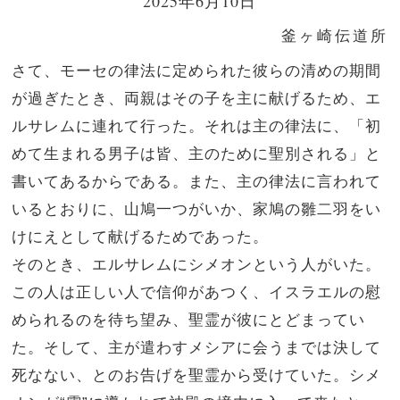
2025年6月10日
釜ヶ崎伝道所
さて、モーセの律法に定められた彼らの清めの期間
が過ぎたとき、両親はその子を主に献げるため、エ
ルサレムに連れて行った。
それは主の律法に、「初
めて生まれる男子は皆、主のために聖別される」と
書いてあるからである。
また、主の律法に言われて
いるとおりに、山鳩一つがいか、家鳩の雛二羽をい
けにえとして献げるためであった。
そのとき、エルサレムにシメオンという人がいた。
この人は正しい人で信仰があつく、イスラエルの慰
められるのを待ち望み、聖霊が彼にとどまってい
た。
そして、主が遣わすメシアに会うまでは決して
死なない、とのお告げを聖霊から受けていた。
シメ