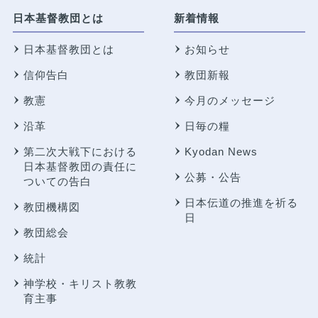
日本基督教団とは
新着情報
日本基督教団とは
お知らせ
信仰告白
教団新報
教憲
今月のメッセージ
沿革
日毎の糧
第二次大戦下における
Kyodan News
日本基督教団の責任に
公募・公告
ついての告白
日本伝道の推進を祈る
教団機構図
日
教団総会
統計
神学校・キリスト教教
育主事