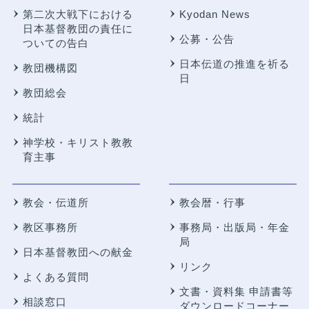
第二次大戦下における
Kyodan News
日本基督教団の責任に
公募・公告
ついての告白
日本伝道の推進を祈る
教団機構図
日
教団総会
統計
神学校・キリスト教教
育主事
教会・伝道所
教会暦・行事
教区事務所
事務局・出版局・年金
局
日本基督教団への献金
リンク
よくある質問
文書・資料集 申請書等
相談窓口
ダウンロードコーナー