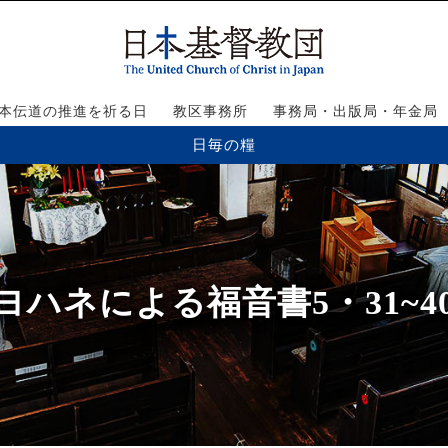
本伝道の推進を祈る日
教区事務所
事務局・出版局・年金局
日毎の糧
ヨハネによる福音書5・31~4