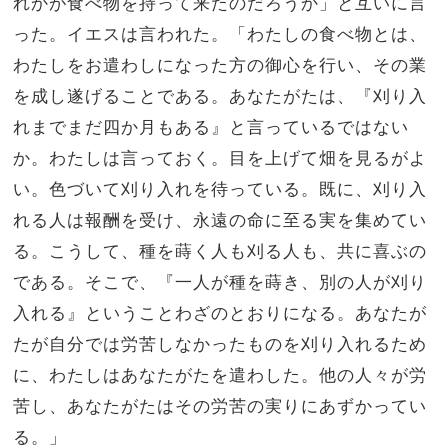
れかが食べ物を持って来たのだろうか」と互いに言
った。
イエスは言われた。「わたしの食べ物とは、
わたしをお遣わしになった方の御心を行い、その業
を成し遂げることである。
あなたがたは、『刈り入
れまでまだ四か月もある』と言っているではない
か。わたしは言っておく。目を上げて畑を見るがよ
い。色づいて刈り入れを待っている。既に、
刈り入
れる人は報酬を受け、永遠の命に至る実を集めてい
る。こうして、種を蒔く人も刈る人も、共に喜ぶの
である。
そこで、『一人が種を蒔き、別の人が刈り
入れる』ということわざのとおりになる。
あなたが
たが自分では労苦しなかったものを刈り入れるため
に、わたしはあなたがたを遣わした。他の人々が労
苦し、あなたがたはその労苦の実りにあずかってい
る。」