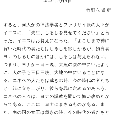
2025年5月4日
竹野伝道所
すると、何人かの律法学者とファリサイ派の人々が
イエスに、「先生、しるしを見せてください」と言
った。
イエスはお答えになった。「よこしまで神に
背いた時代の者たちはしるしを欲しがるが、預言者
ヨナのしるしのほかには、しるしは与えられない。
つまり、ヨナが三日三晩、大魚の腹の中にいたよう
に、人の子も三日三晩、大地の中にいることにな
る。
ニネベの人たちは裁きの時、今の時代の者たち
と一緒に立ち上がり、彼らを罪に定めるであろう。
ニネベの人々は、ヨナの説教を聞いて悔い改めたか
らである。ここに、ヨナにまさるものがある。
ま
た、南の国の女王は裁きの時、今の時代の者たちと