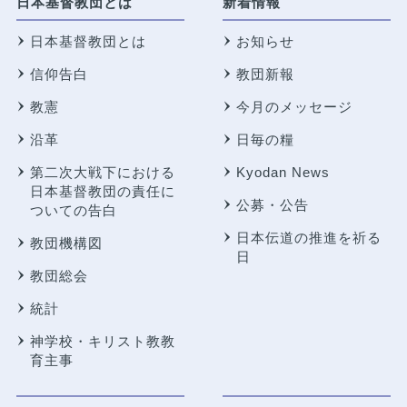
日本基督教団とは
新着情報
日本基督教団とは
お知らせ
信仰告白
教団新報
教憲
今月のメッセージ
沿革
日毎の糧
第二次大戦下における
Kyodan News
日本基督教団の責任に
公募・公告
ついての告白
日本伝道の推進を祈る
教団機構図
日
教団総会
統計
神学校・キリスト教教
育主事