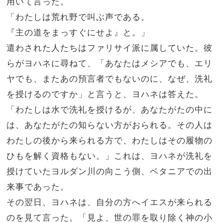
用いて言った。
「わたしは荒れ野で叫ぶ声である。
『主の道をまっすぐにせよ』と。」
遣わされた人たちはファリサイ派に属していた。
彼
らがヨハネに尋ねて、「あなたはメシアでも、エリ
ヤでも、またあの預言者でもないのに、なぜ、洗礼
を授けるのですか」と言うと、
ヨハネは答えた。
「わたしは水で洗礼を授けるが、あなたがたの中に
は、あなたがたの知らない方がおられる。
その人は
わたしの後から来られる方で、わたしはその履物の
ひもを解く資格もない。」
これは、ヨハネが洗礼を
授けていたヨルダン川の向こう側、ベタニアでの出
来事であった。
その翌日、ヨハネは、自分の方へイエスが来られる
のを見て言った。「見よ、世の罪を取り除く神の小