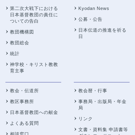
第二次大戦下における
Kyodan News
日本基督教団の責任に
公募・公告
ついての告白
日本伝道の推進を祈る
教団機構図
日
教団総会
統計
神学校・キリスト教教
育主事
教会・伝道所
教会暦・行事
教区事務所
事務局・出版局・年金
局
日本基督教団への献金
リンク
よくある質問
文書・資料集 申請書等
相談窓口