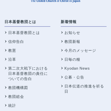
日本基督教団とは
新着情報
日本基督教団とは
お知らせ
信仰告白
教団新報
教憲
今月のメッセージ
沿革
日毎の糧
第二次大戦下における
Kyodan News
日本基督教団の責任に
公募・公告
ついての告白
日本伝道の推進を祈る
教団機構図
日
教団総会
統計