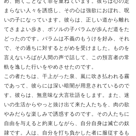
め、飽くことなく罪を重ねています。彼らは心の定
まらない人々を誘惑し、その心は強欲におぼれ、呪
いの子になっています。
彼らは、正しい道から離れ
てさまよい歩き、ボソルの子バラムが歩んだ道をた
どったのです。バラムは不義のもうけを好み、
それ
で、その過ちに対するとがめを受けました。ものを
言えないろばが人間の声で話して、この預言者の常
軌を逸した行いをやめさせたのです。
この者たちは、干上がった泉、嵐に吹き払われる霧
であって、彼らには深い暗闇が用意されているので
す。
彼らは、無意味な大言壮語をします。また、迷
いの生活からやっと抜け出て来た人たちを、肉の欲
やみだらな楽しみで誘惑するのです。
その人たちに
自由を与えると約束しながら、自分自身は滅亡の奴
隷です。人は、自分を打ち負かした者に服従するも