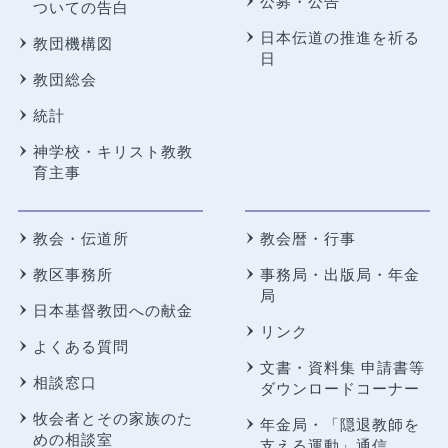
公募・公告
ついての告白
日本伝道の推進を祈る
教団機構図
日
教団総会
統計
神学校・キリスト教教
育主事
教会・伝道所
教会暦・行事
教区事務所
事務局・出版局・年金
局
日本基督教団への献金
リンク
よくある質問
文書・資料集 申請書等
相談窓口
ダウンロードコーナー
牧会者とその家族のた
年金局・
「隠退教師を
めの相談室
支える運動」通信