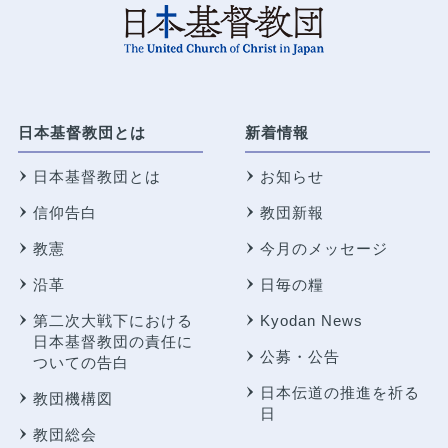
日本基督教団とは
新着情報
日本基督教団とは
お知らせ
信仰告白
教団新報
教憲
今月のメッセージ
沿革
日毎の糧
第二次大戦下における
Kyodan News
日本基督教団の責任に
公募・公告
ついての告白
日本伝道の推進を祈る
教団機構図
日
教団総会