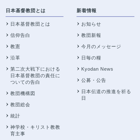
日本基督教団とは
新着情報
日本基督教団とは
お知らせ
信仰告白
教団新報
教憲
今月のメッセージ
沿革
日毎の糧
第二次大戦下における
Kyodan News
日本基督教団の責任に
公募・公告
ついての告白
日本伝道の推進を祈る
教団機構図
日
教団総会
統計
神学校・キリスト教教
育主事