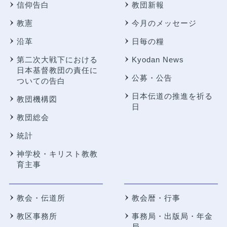
信仰告白
教団新報
教憲
今月のメッセージ
沿革
日毎の糧
第二次大戦下における
Kyodan News
日本基督教団の責任に
公募・公告
ついての告白
日本伝道の推進を祈る
教団機構図
日
教団総会
統計
神学校・キリスト教教
育主事
教会・伝道所
教会暦・行事
教区事務所
事務局・出版局・年金
局