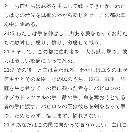
と、お前たちは武器を手にして戦ってきたが、わた
しはその矛先を城壁の外から転じさせ、この都の真
ん中に集める。
21:5 わたしは手を伸ばし、力ある腕をもってお前た
ちに敵対し、怒り、憤り、激怒して戦う。
21:6 そして、この都に住む者を、人も獣も撃つ。彼
らは激しい疫病によって死ぬ。
21:7 その後、と主は言われる。わたしはユダの王ゼ
デキヤとその家臣、その民のうち、疫病、戦争、飢
饉を生き延びてこの都に残った者を、バビロンの王
ネブカドレツァルの手、敵の手、命を奪おうとする
者の手に渡す。バビロンの王は彼らを剣をもって撃
つ。ためらわず、惜しまず、憐れまない。
21:8 あなたはこの民に向かって言うがよい。主はこ