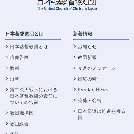
日本基督教団とは
新着情報
日本基督教団とは
お知らせ
信仰告白
教団新報
教憲
今月のメッセージ
沿革
日毎の糧
第二次大戦下における
Kyodan News
日本基督教団の責任に
公募・公告
ついての告白
日本伝道の推進を祈る
教団機構図
日
教団総会