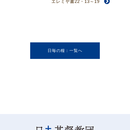
エレミヤ書22・13～19
日毎の糧