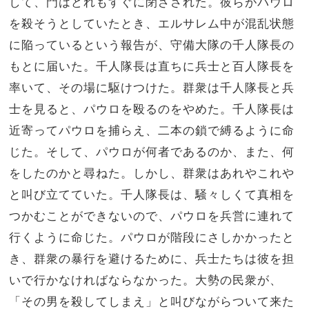
して、門はどれもすぐに閉ざされた。
彼らがパウロ
を殺そうとしていたとき、エルサレム中が混乱状態
に陥っているという報告が、守備大隊の千人隊長の
もとに届いた。
千人隊長は直ちに兵士と百人隊長を
率いて、その場に駆けつけた。群衆は千人隊長と兵
士を見ると、パウロを殴るのをやめた。
千人隊長は
近寄ってパウロを捕らえ、二本の鎖で縛るように命
じた。そして、パウロが何者であるのか、また、何
をしたのかと尋ねた。
しかし、群衆はあれやこれや
と叫び立てていた。千人隊長は、騒々しくて真相を
つかむことができないので、パウロを兵営に連れて
行くように命じた。
パウロが階段にさしかかったと
き、群衆の暴行を避けるために、兵士たちは彼を担
いで行かなければならなかった。
大勢の民衆が、
「その男を殺してしまえ」と叫びながらついて来た