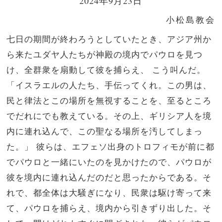
2024年9月23日
小松島教会
七日の期間が終わろうとしていたとき、アジア州か
ら来たユダヤ人たちが神殿の境内でパウロを見つ
け、全群衆を扇動して彼を捕らえ、
こう叫んだ。
「イスラエルの人たち、手伝ってくれ。この男は、
民と律法とこの場所を無視することを、至るところ
でだれにでも教えている。その上、ギリシア人を境
内に連れ込んで、この聖なる場所を汚してしまっ
た。」
彼らは、エフェソ出身のトロフィモが前に都
でパウロと一緒にいたのを見かけたので、パウロが
彼を境内に連れ込んだのだと思ったからである。
そ
れで、都全体は大騒ぎになり、民衆は駆け寄って来
て、パウロを捕らえ、境内から引きずり出した。そ