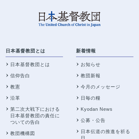
日本基督教団とは
新着情報
日本基督教団とは
お知らせ
信仰告白
教団新報
教憲
今月のメッセージ
沿革
日毎の糧
第二次大戦下における
Kyodan News
日本基督教団の責任に
公募・公告
ついての告白
日本伝道の推進を祈る
教団機構図
日