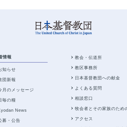
着情報
教会・伝道所
教区事務所
お知らせ
日本基督教団への献金
教団新報
よくある質問
今月のメッセージ
相談窓口
日毎の糧
牧会者とその家族のため
Kyodan News
アクセス
公募・公告