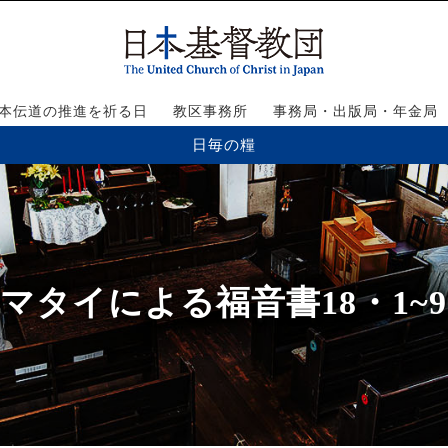
本伝道の推進を祈る日
教区事務所
事務局・出版局・年金局
日毎の糧
マタイによる福音書18・1~9