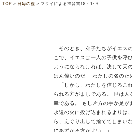
>
>
TOP
日毎の糧
マタイによる福音書18・1~9
そのとき、弟子たちがイエスの
こで、イエスは一人の子供を呼
ようにならなければ、決して天
ばん偉いのだ。
わたしの名のた
「しかし、わたしを信じるこ
られる方がましである。
世は人
幸である。
もし片方の手か足が
永遠の火に投げ込まれるよりは
ら、えぐり出して捨ててしまい
にあずかる方がよい。」