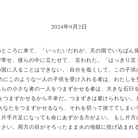
2024年9月2日
ところに来て、「いったいだれが、天の国でいちばん
び寄せ、彼らの中に立たせて、
言われた。「はっきり言
の国に入ることはできない。
自分を低くして、この子供
めにこのような一人の子供を受け入れる者は、わたしを
れらの小さな者の一人をつまずかせる者は、大きな石臼
をつまずかせるから不幸だ。つまずきは避けられない。
あなたをつまずかせるなら、それを切って捨ててしまい
、片手片足になっても命にあずかる方がよい。
もし片方
なさい。両方の目がそろったまま火の地獄に投げ込まれ