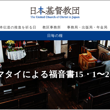
本伝道の推進を祈る日
教区事務所
事務局・出版局・年金局
日毎の糧
マタイによる福音書15・1〜2