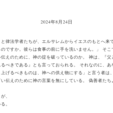
2024年8月24日
と律法学者たちが、エルサレムからイエスのもとへ来
るのですか。彼らは食事の前に手を洗いません。」
そこ
い伝えのために、神の掟を破っているのか。
神は、『父
れるべきである』とも言っておられる。
それなのに、あ
し上げるべきものは、神への供え物にする」と言う者は
言い伝えのために神の言葉を無にしている。
偽善者たち
うが、
いる。