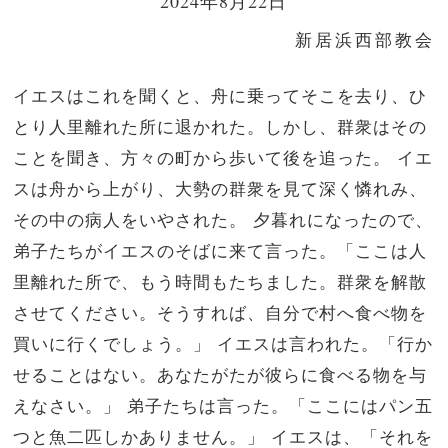
2024年8月22日
新居浜西部教会
イエスはこれを聞くと、舟に乗ってそこを去り、ひ
とり人里離れた所に退かれた。しかし、群衆はその
ことを聞き、方々の町から歩いて後を追った。
イエ
スは舟から上がり、大勢の群衆を見て深く憐れみ、
その中の病人をいやされた。
夕暮れになったので、
弟子たちがイエスのそばに来て言った。「ここは人
里離れた所で、もう時間もたちました。群衆を解散
させてください。そうすれば、自分で村へ食べ物を
買いに行くでしょう。」
イエスは言われた。「行か
せることはない。あなたがたが彼らに食べる物を与
えなさい。」
弟子たちは言った。「ここにはパン五
つと魚二匹しかありません。」
イエスは、「それを