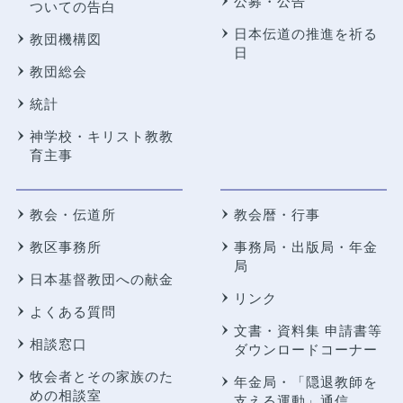
公募・公告
ついての告白
日本伝道の推進を祈る
教団機構図
日
教団総会
統計
神学校・キリスト教教
育主事
教会・伝道所
教会暦・行事
教区事務所
事務局・出版局・年金
局
日本基督教団への献金
リンク
よくある質問
文書・資料集 申請書等
相談窓口
ダウンロードコーナー
牧会者とその家族のた
年金局・
「隠退教師を
めの相談室
支える運動」通信