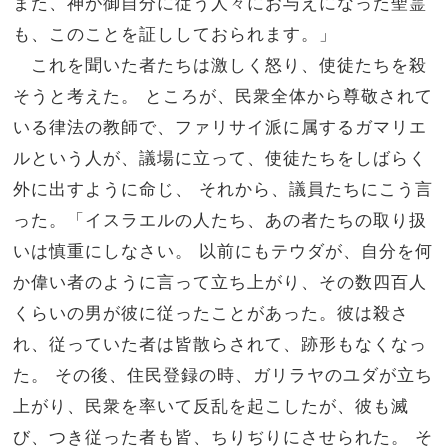
また、神が御自分に従う人々にお与えになった聖霊
も、このことを証ししておられます。」
これを聞いた者たちは激しく怒り、使徒たちを殺
そうと考えた。
ところが、民衆全体から尊敬されて
いる律法の教師で、ファリサイ派に属するガマリエ
ルという人が、議場に立って、使徒たちをしばらく
外に出すように命じ、
それから、議員たちにこう言
った。「イスラエルの人たち、あの者たちの取り扱
いは慎重にしなさい。
以前にもテウダが、自分を何
か偉い者のように言って立ち上がり、その数四百人
くらいの男が彼に従ったことがあった。彼は殺さ
れ、従っていた者は皆散らされて、跡形もなくなっ
た。
その後、住民登録の時、ガリラヤのユダが立ち
上がり、民衆を率いて反乱を起こしたが、彼も滅
び、つき従った者も皆、ちりぢりにさせられた。
そ