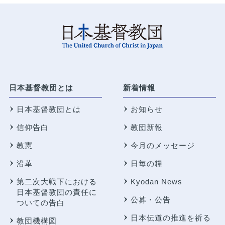
日本基督教団とは
新着情報
日本基督教団とは
お知らせ
信仰告白
教団新報
教憲
今月のメッセージ
沿革
日毎の糧
第二次大戦下における
Kyodan News
日本基督教団の責任に
公募・公告
ついての告白
日本伝道の推進を祈る
教団機構図