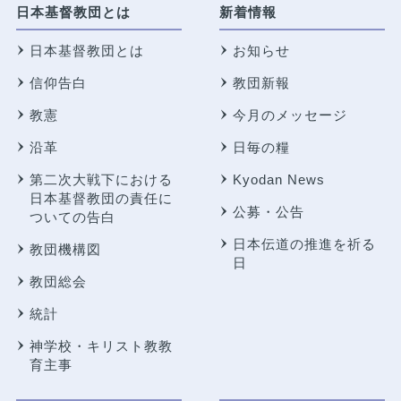
日本基督教団とは
新着情報
日本基督教団とは
お知らせ
信仰告白
教団新報
教憲
今月のメッセージ
沿革
日毎の糧
第二次大戦下における
Kyodan News
日本基督教団の責任に
公募・公告
ついての告白
日本伝道の推進を祈る
教団機構図
日
教団総会
統計
神学校・キリスト教教
育主事