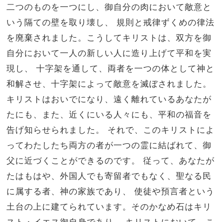
二つのものを一つにし、御自分の肉において敵意と
いう隔ての壁を取り壊し、 規則と戒律ずくめの律法
を廃棄されました。こうしてキリストは、双方を御
自分において一人の新しい人に造り上げて平和を実
現し、 十字架を通して、両者を一つの体として神と
和解させ、十字架によって敵意を滅ぼされました。
キリストはおいでになり、遠く離れているあなたが
たにも、また、近くにいる人々にも、平和の福音を
告げ知らせられました。 それで、このキリストによ
ってわたしたち両方の者が一つの霊に結ばれて、御
父に近づくことができるのです。 従って、あなたが
たはもはや、外国人でも寄留者でもなく、聖なる民
に属する者、神の家族であり、 使徒や預言者という
土台の上に建てられています。そのかなめ石はキリ
スト・イエス御自身であり、 キリストにおいて、こ