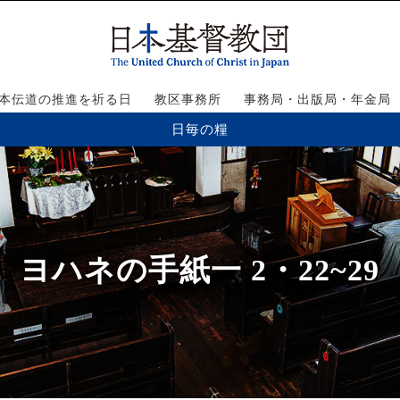
本伝道の推進を祈る日
教区事務所
事務局・出版局・年金局
日毎の糧
ヨハネの手紙一 2・22~29