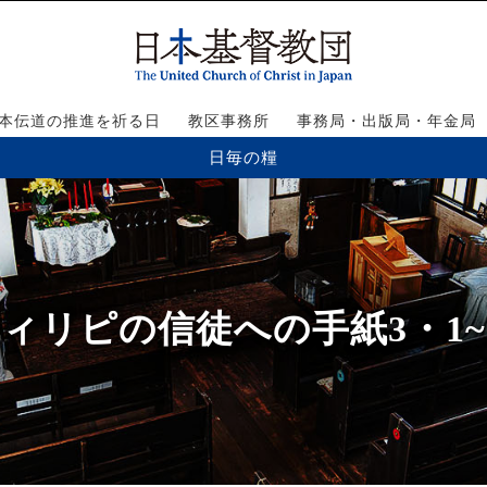
本伝道の推進を祈る日
教区事務所
事務局・出版局・年金局
日毎の糧
ィリピの信徒への手紙3・1~