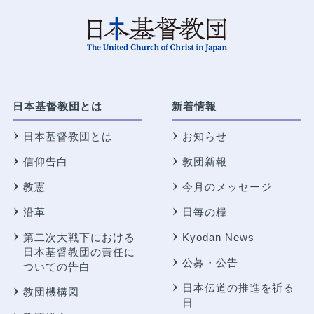
日本基督教団とは
新着情報
日本基督教団とは
お知らせ
信仰告白
教団新報
教憲
今月のメッセージ
沿革
日毎の糧
第二次大戦下における
Kyodan News
日本基督教団の責任に
公募・公告
ついての告白
日本伝道の推進を祈る
教団機構図
日