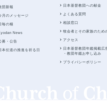
日本基督教団への献金
教団新報
よくある質問
今月のメッセージ
相談窓口
日毎の糧
牧会者とその家族のため
Kyodan News
アクセス
公募・公告
日本基督教団年鑑掲載広
日本伝道の推進を祈る日
・教団年鑑お申し込み
プライバシーポリシー