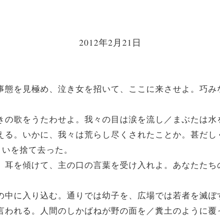
2012年2月21日
る。事態を見極め、泣き女を招いて、ここに来させよ。巧
に嘆きの歌をうたわせよ。我々の目は涙を流し／まぶたは水
聞こえる。いかに、我々は荒らし尽くされたことか。甚だ
まいを捨て去った。
聞け。耳を傾けて、主の口の言葉を受け入れよ。あなたた
城郭の中に入り込む。通りでは幼子を、広場では若者を滅ぼ
主は言われる。人間のしかばねが野の面を／糞土のように