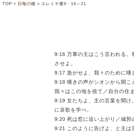
>
>
TOP
日毎の糧
エレミヤ書9・16～21
9:16 万軍の主はこう言われ
させよ。
9:17 急がせよ、我々のため
9:18 嘆きの声がシオンから
我々はこの地を捨て／自分の住
9:19 女たちよ、主の言葉を
に哀歌を学べ。
9:20 死は窓に這い上がり／
9:21 このように告げよ、と