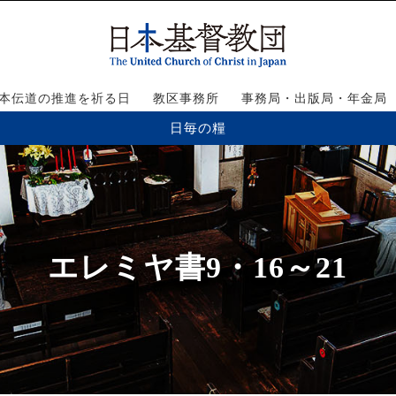
本伝道の推進を祈る日
教区事務所
事務局・出版局・年金局
日毎の糧
エレミヤ書9・16～21