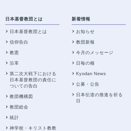
日本基督教団とは
新着情報
日本基督教団とは
お知らせ
信仰告白
教団新報
教憲
今月のメッセージ
沿革
日毎の糧
第二次大戦下における
Kyodan News
日本基督教団の責任に
公募・公告
ついての告白
日本伝道の推進を祈る
教団機構図
日
教団総会
統計
神学校・キリスト教教