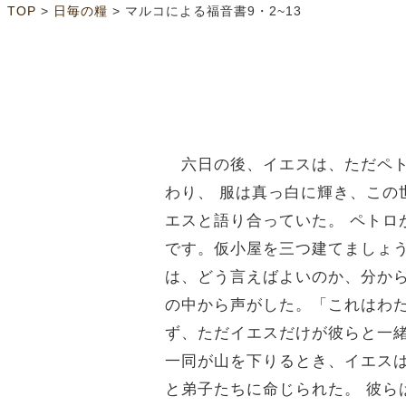
>
>
TOP
日毎の糧
マルコによる福音書9・2~13
六日の後、イエスは、ただペト
わり、 服は真っ白に輝き、この
エスと語り合っていた。 ペト
です。仮小屋を三つ建てましょ
は、どう言えばよいのか、分か
の中から声がした。「これはわ
ず、ただイエスだけが彼らと一
一同が山を下りるとき、イエス
と弟子たちに命じられた。 彼ら