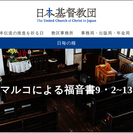
本伝道の推進を祈る日
教区事務所
事務局・出版局・年金局
日毎の糧
マルコによる福音書9・2~13