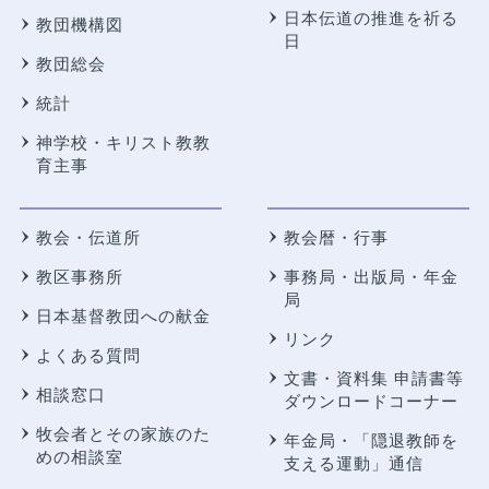
日本伝道の推進を祈る
教団機構図
日
教団総会
統計
神学校・キリスト教教
育主事
教会・伝道所
教会暦・行事
教区事務所
事務局・出版局・年金
局
日本基督教団への献金
リンク
よくある質問
文書・資料集 申請書等
相談窓口
ダウンロードコーナー
牧会者とその家族のた
年金局・
「隠退教師を
めの相談室
支える運動」通信