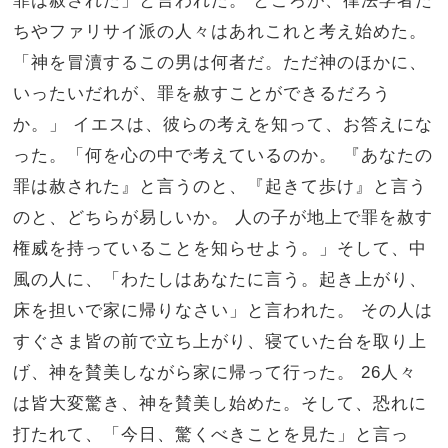
ちやファリサイ派の人々はあれこれと考え始めた。
「神を冒瀆するこの男は何者だ。ただ神のほかに、
いったいだれが、罪を赦すことができるだろう
か。」 イエスは、彼らの考えを知って、お答えにな
った。「何を心の中で考えているのか。 『あなたの
罪は赦された』と言うのと、『起きて歩け』と言う
のと、どちらが易しいか。 人の子が地上で罪を赦す
権威を持っていることを知らせよう。」そして、中
風の人に、「わたしはあなたに言う。起き上がり、
床を担いで家に帰りなさい」と言われた。 その人は
すぐさま皆の前で立ち上がり、寝ていた台を取り上
げ、神を賛美しながら家に帰って行った。 26人々
は皆大変驚き、神を賛美し始めた。そして、恐れに
打たれて、「今日、驚くべきことを見た」と言っ