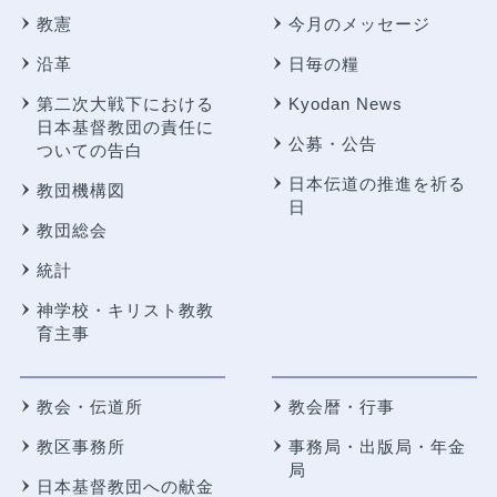
教憲
今月のメッセージ
沿革
日毎の糧
第二次大戦下における
Kyodan News
日本基督教団の責任に
公募・公告
ついての告白
日本伝道の推進を祈る
教団機構図
日
教団総会
統計
神学校・キリスト教教
育主事
教会・伝道所
教会暦・行事
教区事務所
事務局・出版局・年金
局
日本基督教団への献金