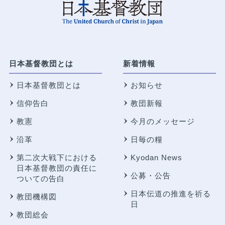
日本基督教団とは
新着情報
日本基督教団とは
お知らせ
信仰告白
教団新報
教憲
今月のメッセージ
沿革
日毎の糧
第二次大戦下における
Kyodan News
日本基督教団の責任に
公募・公告
ついての告白
日本伝道の推進を祈る
教団機構図
日
教団総会