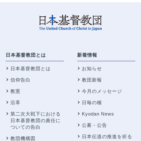
日本基督教団とは
新着情報
日本基督教団とは
お知らせ
信仰告白
教団新報
教憲
今月のメッセージ
沿革
日毎の糧
第二次大戦下における
Kyodan News
日本基督教団の責任に
公募・公告
ついての告白
日本伝道の推進を祈る
教団機構図