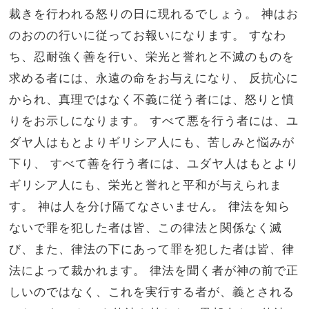
裁きを行われる怒りの日に現れるでしょう。 神はお
のおのの行いに従ってお報いになります。 すなわ
ち、忍耐強く善を行い、栄光と誉れと不滅のものを
求める者には、永遠の命をお与えになり、 反抗心に
かられ、真理ではなく不義に従う者には、怒りと憤
りをお示しになります。 すべて悪を行う者には、ユ
ダヤ人はもとよりギリシア人にも、苦しみと悩みが
下り、 すべて善を行う者には、ユダヤ人はもとより
ギリシア人にも、栄光と誉れと平和が与えられま
す。 神は人を分け隔てなさいません。 律法を知ら
ないで罪を犯した者は皆、この律法と関係なく滅
び、また、律法の下にあって罪を犯した者は皆、律
法によって裁かれます。 律法を聞く者が神の前で正
しいのではなく、これを実行する者が、義とされる